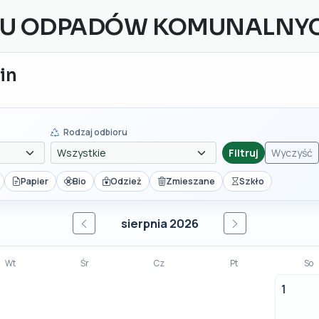
ZU ODPADÓW KOMUNALNY
in
Rodzaj odbioru
Filtruj
Wyczyść
Papier
Bio
Odzież
Zmieszane
Szkło
sierpnia 2026
Wt
Śr
Cz
Pt
So
1