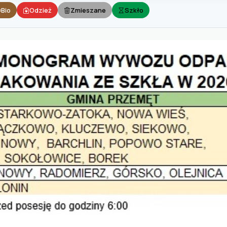
Bio
Odzież
Zmieszane
Szkło