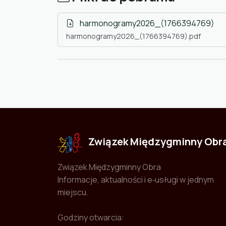
harmonogramy2026_(1766394769)
harmonogramy2026_(1766394769).pdf
Związek Międzygminny Obr
Związek Międzygminny Obra
Informacje, aktualności i e‑usługi w jednym
miejscu.
Godziny otwarcia: