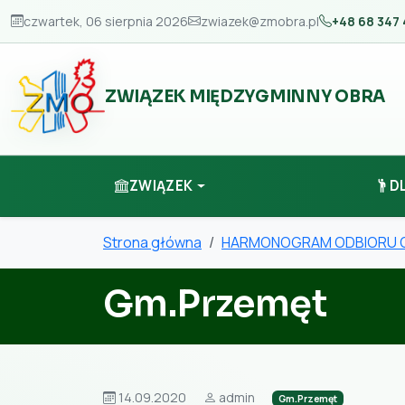
czwartek, 06 sierpnia 2026
zwiazek@zmobra.pl
+48 68 347 
ZWIĄZEK MIĘDZYGMINNY OBRA
ZWIĄZEK
D
Strona główna
HARMONOGRAM ODBIORU
Gm.Przemęt
14.09.2020
admin
Gm.Przemęt