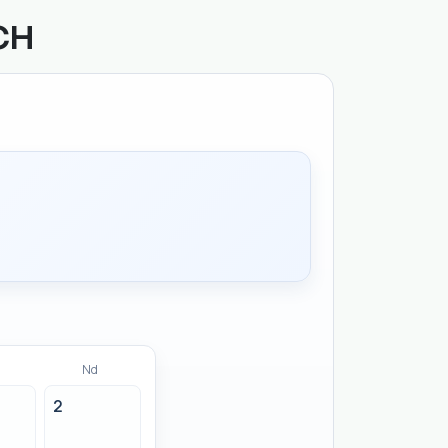
CH
Nd
2