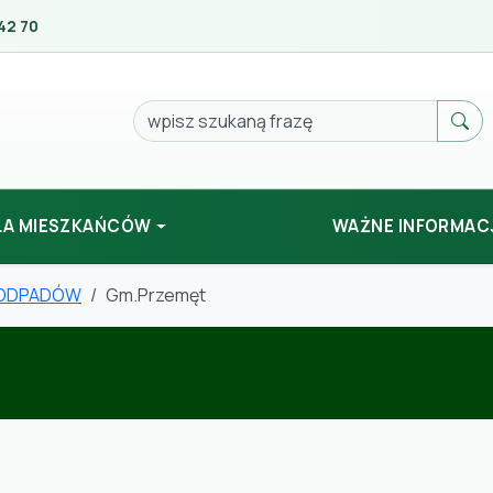
42 70
Szukaj
LA MIESZKAŃCÓW
WAŻNE INFORMAC
 ODPADÓW
Gm.Przemęt