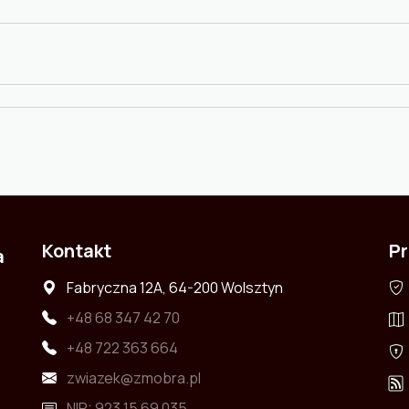
Kontakt
Pr
a
Fabryczna 12A, 64-200 Wolsztyn
+48 68 347 42 70
+48 722 363 664
zwiazek@zmobra.pl
NIP: 923 15 69 035